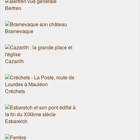
Bertren
Bramevaque
Cazarilh
Créchets
Esbareich