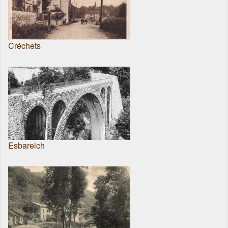
Créchets
Esbareich