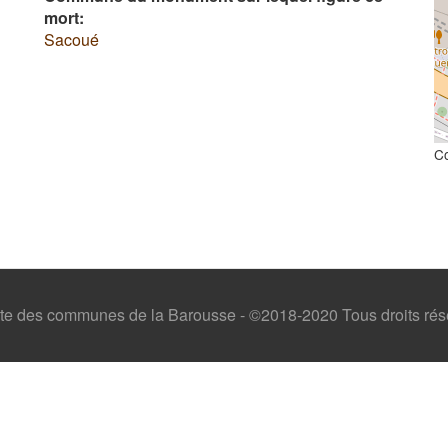
mort:
Sacoué
C
ointe des communes de la Barousse - ©2018-2020 Tous droits ré