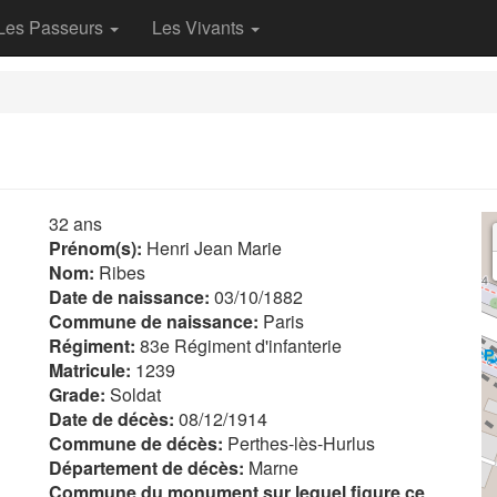
Les Passeurs
Les Vivants
32 ans
Prénom(s):
Henri Jean Marie
Nom:
Ribes
Date de naissance:
03/10/1882
Commune de naissance:
Paris
Régiment:
83e Régiment d'infanterie
Matricule:
1239
Grade:
Soldat
Date de décès:
08/12/1914
Commune de décès:
Perthes-lès-Hurlus
Département de décès:
Marne
Commune du monument sur lequel figure ce